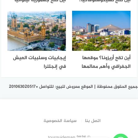
أين تقع تشيكوسلوفاكيا؟
أين تقع جهمورية ليتوانيا
أين تقع أريزونا؟ موقعها
إيجابيات وسلبيات العيش
الجغرافي وأهم معالمها
في إنجلترا
جميع الحقوق محفوظة | الموقع معروض للبيع: للتواصل +201063020517
اتصل بنا
سياسة الخصوصية
© 2026 tourguidemap