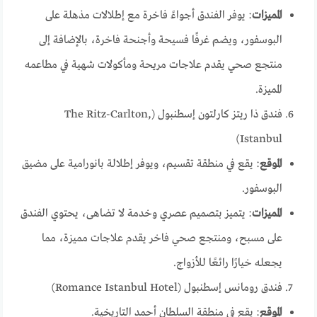
المميزات
: يوفر الفندق أجواءً فاخرة مع إطلالات مذهلة على
البوسفور، ويضم غرفًا فسيحة وأجنحة فاخرة، بالإضافة إلى
منتجع صحي يقدم علاجات مريحة ومأكولات شهية في مطاعمه
المميزة.
فندق ذا ريتز كارلتون إسطنبول (The Ritz-Carlton,
Istanbul)
الموقع
: يقع في منطقة تقسيم، ويوفر إطلالة بانورامية على مضيق
البوسفور.
المميزات
: يتميز بتصميم عصري وخدمة لا تضاهى، يحتوي الفندق
على مسبح، ومنتجع صحي فاخر يقدم علاجات مميزة، مما
يجعله خيارًا رائعًا للأزواج.
فندق رومانس إسطنبول (Romance Istanbul Hotel)
الموقع
: يقع في منطقة السلطان أحمد التاريخية.