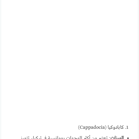
كابادوكيا (Cappadocia)
المميزات
: تعتبر من أكثر الوجهات رومانسية في تركيا، تتميز