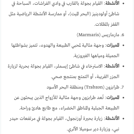
الأنشطة
: القيام بجولة بالقارب في وادي الفراشات، السباحة في
شاطئ أولودينيز (البحر الميت)، أو ممارسة الأنشطة الرياضية مثل
القفز بالمظلات.
مارماريس (Marmaris)
المميزات
: وجهة مثالية لمحبي الطبيعة والهدوء، تتميز بشواطئها
الجميلة ومياهها الفيروزية.
الأنشطة
: الاسترخاء في شاطئ إيسملر، القيام بجولة بحرية لزيارة
الجزر القريبة، أو التمتع بمنتجع صحي.
طرابزون (Trabzon) ومنطقة البحر الأسود
المميزات
: تُعد طرابزون وجهة مثالية للأزواج الذين يبحثون عن
الطبيعة الجبلية والمناطق الخضراء، مع طابع هادئ وراحة.
الأنشطة
: زيارة بحيرة أوزنجول، القيام بجولة في مرتفعات حيدر
نبي، وزيارة دير سوميلا الأثري.