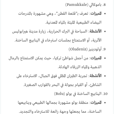
باموكالي (Pamukkale)
المميزات
: تعرف بـ”قلعة القطن”، وهي مشهورة بالمدرجات
البيضاء الطبيعية المليئة بالمياه المعدنية.
الأنشطة
: السباحة في البرك الحرارية، زيارة مدينة هيرابوليس
الأثرية، أو الاستمتاع بجلسات استرخاء في الينابيع الساخنة.
أولودينيز (Oludeniz)
المميزات
: من أجمل شواطئ تركيا، حيث يمكن الاستمتاع بالرمال
الذهبية والمياه الزرقاء الهادئة.
الأنشطة
: تجربة الطيران المظلي فوق الجبال، الاسترخاء على
الشاطئ، أو القيام بجولة في البحر بالقوارب الصغيرة.
الينابيع الساخنة في بولو (Bolu)
المميزات
: منطقة بولو مشهورة بجمالها الطبيعي وينابيعها
الساخنة، مما يجعلها وجهة رائعة للاسترخاء والتجديد.