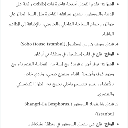
المميزات
: يقدم الفندق أجنحة فاخرة ذات إطلالات رائعة على
المدينة والبوسفور، يشتهر بمرافقه الفاخرة مثل السبا الحائز على
جوائز، وحمام السباحة الداخلي والخارجي، بالإضافة إلى المطاعم
الراقية.
فندق سوهو هاوس إسطنبول (Soho House Istanbul)
الموقع
: يقع في قلب إسطنبول في منطقة بي أوغلو.
المميزات
: يوفر أجواء فريدة مع لمسة من الفخامة العصرية، مع
وجود غرف وأجنحة راقية، منتجع صحي، ونادي خاص
بالأعضاء، يتميز بتصميم داخلي يجمع بين الطراز الكلاسيكي
والعصري.
فندق شانغريلا البوسفور (Shangri-La Bosphorus,
Istanbul)
الموقع
: يقع على مضيق البوسفور في منطقة بشكتاش.