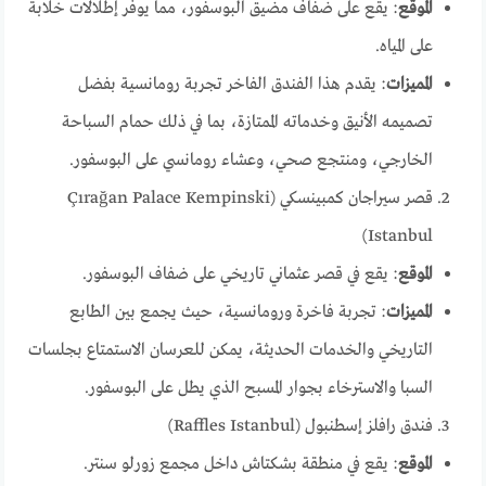
الموقع
: يقع على ضفاف مضيق البوسفور، مما يوفر إطلالات خلابة
على المياه.
المميزات
: يقدم هذا الفندق الفاخر تجربة رومانسية بفضل
تصميمه الأنيق وخدماته الممتازة، بما في ذلك حمام السباحة
الخارجي، ومنتجع صحي، وعشاء رومانسي على البوسفور.
قصر سيراجان كمبينسكي (Çırağan Palace Kempinski
Istanbul)
الموقع
: يقع في قصر عثماني تاريخي على ضفاف البوسفور.
المميزات
: تجربة فاخرة ورومانسية، حيث يجمع بين الطابع
التاريخي والخدمات الحديثة، يمكن للعرسان الاستمتاع بجلسات
السبا والاسترخاء بجوار المسبح الذي يطل على البوسفور.
فندق رافلز إسطنبول (Raffles Istanbul)
الموقع
: يقع في منطقة بشكتاش داخل مجمع زورلو سنتر.