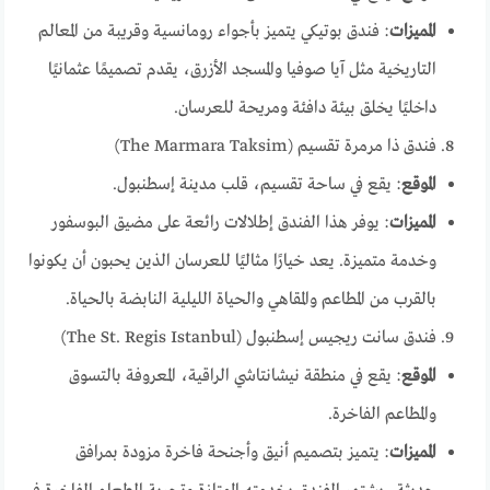
المميزات
: فندق بوتيكي يتميز بأجواء رومانسية وقريبة من المعالم
التاريخية مثل آيا صوفيا والمسجد الأزرق، يقدم تصميمًا عثمانيًا
داخليًا يخلق بيئة دافئة ومريحة للعرسان.
فندق ذا مرمرة تقسيم (The Marmara Taksim)
الموقع
: يقع في ساحة تقسيم، قلب مدينة إسطنبول.
المميزات
: يوفر هذا الفندق إطلالات رائعة على مضيق البوسفور
وخدمة متميزة. يعد خيارًا مثاليًا للعرسان الذين يحبون أن يكونوا
بالقرب من المطاعم والمقاهي والحياة الليلية النابضة بالحياة.
فندق سانت ريجيس إسطنبول (The St. Regis Istanbul)
الموقع
: يقع في منطقة نيشانتاشي الراقية، المعروفة بالتسوق
والمطاعم الفاخرة.
المميزات
: يتميز بتصميم أنيق وأجنحة فاخرة مزودة بمرافق