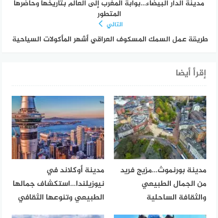
مدينة الدار البيضاء…بوابة المغرب إلى العالم بتاريخها وحاضرها
المتطور
التالي
طريقة عمل السمك المسكوف العراقي أشهر المأكولات السياحية
إقرأ أيضا
مدينة بورنموث…مزيج فريد
مدينة أوكلاند في
من الجمال الطبيعي
نيوزيلندا…استكشاف جمالها
والثقافة الساحلية
الطبيعي وتنوعها الثقافي