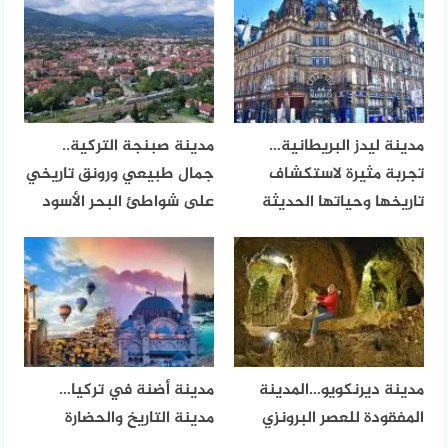
مدينة ليدز البريطانية…
مدينة صبنجة التركية..
تجربة مثيرة لاستكشاف
جمال طبيعي ورونق تاريخي
تاريخها وحياتها الحديثة
على شواطئ البحر الأسود
مدينة ديرنكويو…المدينة
مدينة أضنة في تركيا…
المفقودة للعصر البرونزي
مدينة التاريخ والحضارة