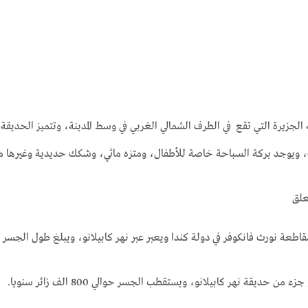
الجزيرة التي تقع في الطرف الشمالي الغربي في وسط المدينة، وتتميز الحديقة 
ويوجد بركة السباحة خاصة للأطفال، ومتزه مائي، وشكك حديدية وغيرها من 
علق
 فانكوفر في دولة كندا ويعبر عبر نهر كابيلانو، ويبلغ طول الجسر 140 متر، وارتفاع الجسر فوق النهر حوالي 70 متر.
ن حديقة نهر كابيلانو، ويستقطب الجسر حوالي 800 الف زائر سنويا.