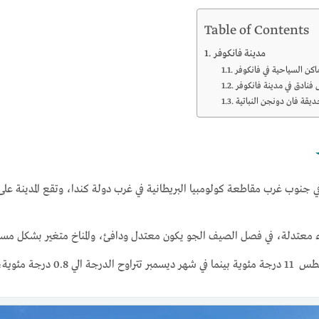
Table of Contents
مدينة فانكوفر
ماكن السياحية في فانكوفر
 جنوب غرب مقاطعة كولومبيا البريطانية في غرب دولة كندا، وتقع المدينة على ارتفاع 70 متر فوق مستوى س
اء معتدلة، في فصل الصيف الجو يكون معتدل ودافئ، والمناخ متغير بشكل مستمر
زير في شهر نوفمبر، شهر ديسمبر.