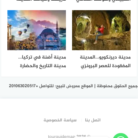
مدينة ديرنكويو…المدينة
مدينة أضنة في تركيا…
المفقودة للعصر البرونزي
مدينة التاريخ والحضارة
جميع الحقوق محفوظة | الموقع معروض للبيع: للتواصل +201063020517
اتصل بنا
سياسة الخصوصية
© 2026 tourguidemap