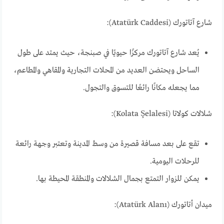
شارع آتاتورك (Atatürk Caddesi):
يُعد شارع آتاتورك مركزًا حيويًا في صبنجة، حيث يمتد على طول
الساحل ويحتضن العديد من المحلات التجارية والمقاهي والمطاعم،
مما يجعله مكانًا رائعًا للتسوق والتجول.
شلالات كولاتا (Kolata Şelalesi):
تقع على بعد مسافة قصيرة من وسط المدينة وتعتبر وجهة رائعة
للرحلات اليومية.
يمكن للزوار التمتع بجمال الشلالات والمنطقة المحيطة بها.
ميدان أتاتورك (Atatürk Alanı):