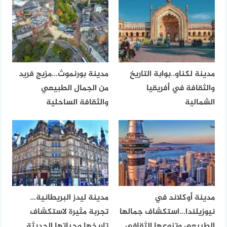
مدينة لكناو..بوابة التاريخ
مدينة بورنموث…مزيج فريد
والثقافة في أفريقيا
من الجمال الطبيعي
الشمالية
والثقافة الساحلية
مدينة أوكلاند في
مدينة ليدز البريطانية…
نيوزيلندا…استكشاف جمالها
تجربة مثيرة لاستكشاف
الطبيعي وتنوعها الثقافي
تاريخها وحياتها الحديثة