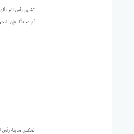
تشتهر رأس البر بأنه
أم مبتدئًا، فإن البح
تعكس مدينة رأس البر