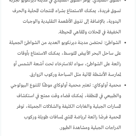
السوق التقليدي: يوفر السوق التقليدي في مدينة ديرنكويو تجربة
تسوق فريدة، يمكنك الاستمتاع بشراء المنتجات المحلية والحرف
اليدوية، بالإضافة إلى تذوق الأطعمة التقليدية والوجبات
الخفيفة في المحلات والمقاهي المحيطة.
الشواطئ: تحتضن مدينة ديرنكويو العديد من الشواطئ الجميلة
على ساحل البحر الأبيض المتوسط، يمكنك الاستمتاع بأوقات
رائعة على الشواطئ، سواء للاسترخاء تحت أشعة الشمس أو
لممارسة الأنشطة المائية مثل السباحة وركوب الزوارق.
محمية أولوكاي: تعتبر محمية أولوكاي موطنًا للتنوع البيولوجي
والطبيعي في المنطقة، يُمكنك قضاء وقت ممتع في استكشاف
المسارات الجبلية والغابات الكثيفة والشلالات الجميلة، توفر
المحمية فرصًا رائعة لرياضة المشي لمسافات طويلة وركوب
الدراجات الجبلية ومشاهدة الطيور.