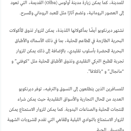
للمدينة، كما يمكن زيارة مدينة أولوس (Olba) القديمة، التي تعود
إلى العصور الرومانية، وتضم آثارًا مثل المعبد الروماني والمسرح.
تشتهر ديرنكويو أيضًا بمأكولاتها اللذيذة، يمكن للزوار تذوق المأكولات
البحرية الطازجة في المطاعم المحلية، بما في ذلك الأسماك والأطباق
البحرية المحضرة بأسلوب تقليدي، بالإضافة إلى ذلك يمكن للزوار
تجربة المطبخ التركي التقليدي وتذوق الأطباق المحلية مثل “كوفتي” و
“مانجال” و “باكلافا”.
للمسافرين الذين يتطلعون إلى التسوق والترفيه، توفر ديرنكويو
العديد من المحال التجارية والأسواق التقليدية حيث يمكن شراء
المنتجات المحلية والصناعات اليدوية. كما يمكن للزوار الاستمتاع يمكن
للزوار الاستمتاع بالنوادي الليلية والمقاهي التي تقدم المشروبات الشهية
والموسيقى الحية.