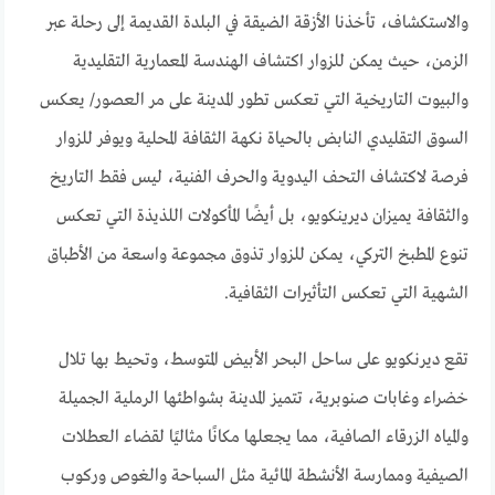
والاستكشاف، تأخذنا الأزقة الضيقة في البلدة القديمة إلى رحلة عبر
الزمن، حيث يمكن للزوار اكتشاف الهندسة المعمارية التقليدية
والبيوت التاريخية التي تعكس تطور المدينة على مر العصور/ يعكس
السوق التقليدي النابض بالحياة نكهة الثقافة المحلية ويوفر للزوار
فرصة لاكتشاف التحف اليدوية والحرف الفنية، ليس فقط التاريخ
والثقافة يميزان ديرينكويو، بل أيضًا المأكولات اللذيذة التي تعكس
تنوع المطبخ التركي، يمكن للزوار تذوق مجموعة واسعة من الأطباق
الشهية التي تعكس التأثيرات الثقافية.
تقع ديرنكويو على ساحل البحر الأبيض المتوسط، وتحيط بها تلال
خضراء وغابات صنوبرية، تتميز المدينة بشواطئها الرملية الجميلة
والمياه الزرقاء الصافية، مما يجعلها مكانًا مثاليًا لقضاء العطلات
الصيفية وممارسة الأنشطة المائية مثل السباحة والغوص وركوب