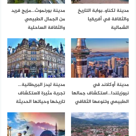
مدينة لكناو..بوابة التاريخ
مدينة بورنموث…مزيج فريد
والثقافة في أفريقيا
من الجمال الطبيعي
الشمالية
والثقافة الساحلية
مدينة أوكلاند في
مدينة ليدز البريطانية…
نيوزيلندا…استكشاف جمالها
تجربة مثيرة لاستكشاف
الطبيعي وتنوعها الثقافي
تاريخها وحياتها الحديثة