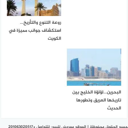
روعة التنوع والتأريخ…
استكشاف جوانب مميزة في
الكويت
البحرين…لؤلؤة الخليج بين
تاريخها العريق وتطورها
الحديث
جميع الحقوق محفوظة | الموقع معروض للبيع: للتواصل +201063020517