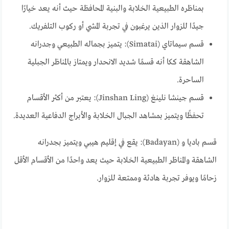
بمناظره الطبيعية الخلابة والبنية المحافظة حيث أنه يعد خيارًا
جيدًا للزوار الذين يرغبون في تجربة المشي أو ركوب التلفريك.
قسم سيماتاي (Simatai): يتميز بجماله الطبيعي وجدرانه
الشاهقة ككا أنه قسمًا شديد الانحدار ويمتاز بالمناظر الجبلية
الساحرة.
قسم جينشا نلينغ (Jinshan Ling): يعتبر من أكثر الأقسام
تحفظًا ويتميز بمشاهد الجبال الخلابة والأبراج الدفاعية العديدة.
قسم باديا و (Badayan): يقع في إقليم هيبي ويتميز بجدرانه
الشاهقة والمناظر الطبيعية الخلابة حيث يعد واحدًا من الأقسام الأقل
زحامًا ويوفر تجربة هادئة وممتعة للزوار.