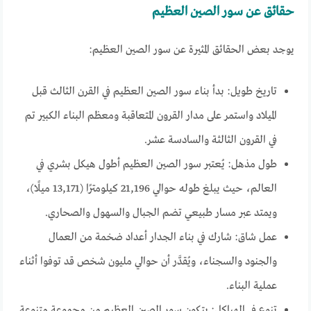
حقائق عن سور الصين العظيم
يوجد بعض الحقائق المثيرة عن سور الصين العظيم:
تاريخ طويل: بدأ بناء سور الصين العظيم في القرن الثالث قبل
الميلاد واستمر على مدار القرون المتعاقبة ومعظم البناء الكبير تم
في القرون الثالثة والسادسة عشر.
طول مذهل: يُعتبر سور الصين العظيم أطول هيكل بشري في
العالم، حيث يبلغ طوله حوالي 21,196 كيلومترًا (13,171 ميلًا)،
ويمتد عبر مسار طبيعي تضم الجبال والسهول والصحاري.
عمل شاق: شارك في بناء الجدار أعداد ضخمة من العمال
والجنود والسجناء، ويُقدَّر أن حوالي مليون شخص قد توفوا أثناء
عملية البناء.
تنوع في الهياكل: يتكون سور الصين العظيم من مجموعة متنوعة