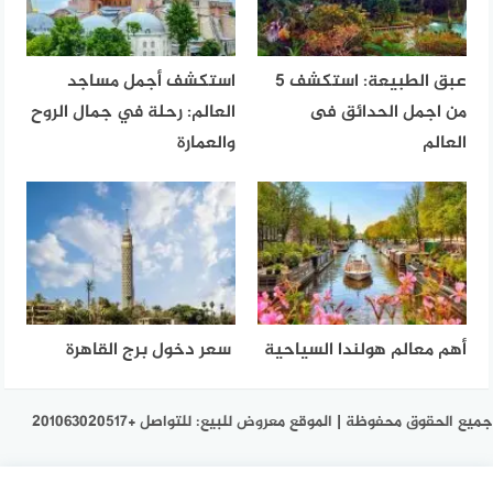
عبق الطبيعة: استكشف 5
استكشف أجمل مساجد
من اجمل الحدائق فى
العالم: رحلة في جمال الروح
العالم
والعمارة
أهم معالم هولندا السياحية
سعر دخول برج القاهرة
جميع الحقوق محفوظة | الموقع معروض للبيع: للتواصل +201063020517