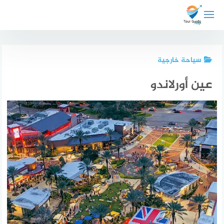
لتجاوز
لى
لمحتوى
سياحة خارجية
عين أورلاندو