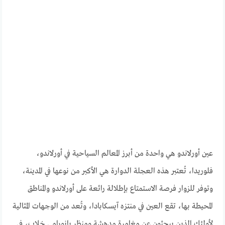
عين أورلاندو هي واحدة من أبرز المعالم السياحية في أورلاندو،
فلوريدا، تُعتبر هذه العجلة الدوارة هي الأكبر من نوعها في المدينة،
وتوفر للزوار فرصة الاستمتاع بإطلالة رائعة على أورلاندو والمناطق
المحيطة بها، تقع العين في منتزه آيسكابادا، وتُعد من الوجهات المثالية
لأولئك الذين يبحثون عن مغامرة مدهشة ومنظر بانورامي خلاب، في