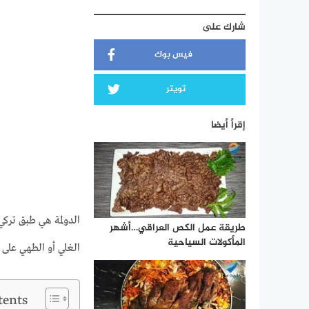
شارك على
فيس بوك
تويتر
إقرأ أيضا
الدولمة هي طبق تركي
طريقة عمل الكص العراقي…أشهر
المأكولات السياحية
الغلي أو الطهي على
tents