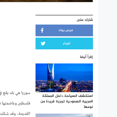
شارك على
فيس بوك
تويتر
إقرأ أيضا
سوريا هي بلد يقع ف
استكشف السياحة داخل المملكة
العربية السعودية تجربة فريدة من
فلسطين وعاصمتها دم
نوعها
القديمة، وقد شكلت ج