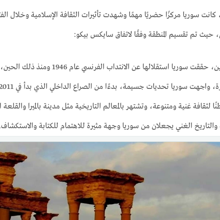
انت سوريا مركزًا حضريًا مهمًا وشهدت تأثيرات الثقافة الإسلامية وخلال الفتر
ى، حيث تم تقسيم المنطقة وفقًا لاتفاق سايكس بيكو:
استقلالها عن الانتداب الفرنسي عام 1946 ومنذ ذلك الحين، شهدت البلاد عدة تحولات سياسية واقتصادية.
 سوريا تحديات جسيمة، بدءًا من الصراع الداخلي الذي بدأ في 2011 وتأثيراته الواسعة على السكان والبنية التحتية.
ًا لثقافة غنية ومتنوعة، وتشتهر بالمعالم التاريخية مثل مدينة بالميرا والقلع
ة والتاريخ الغني يجعلان من سوريا وجهة مثيرة للاهتمام للكتابة والاستكشاف.