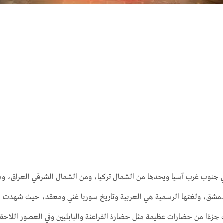
ي جنوب غرب آسيا ويحدها من الشمال تركيا، ومن الشمال الشرقي العراق، وم
شق، ولغتها الرسمية هي العربية وتاريخ سوريا غني ومعقد، حيث شهدت المنط
زءًا من حضارات عظيمة مثل حضارة الفراعنة والبابليين وفي العصور اللاحقة، 