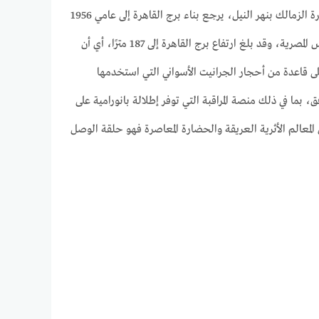
برج القاهرة هو واحد من أشهر المعالم السياحية في مصر، ويقع في قلب العاصمة القاهرة على جزيرة الزمالك بنهر النيل، يرجع بناء برج القاهرة إلى عامي 1956
و1961 على يد المهندس نعوم شعيب وقد تم التصميم من الخرسانة المسلحة على شكل زهرة اللوتس المصرية، وقد بلغ ارتفاع برج القاهرة إلى 187 مترًا، أي أن
ا.، يتكون البرج من 16 طابقًا، وقد تم تأسيسه على قاعدة من أحجار الجرانيت الأسواني التي استخدمها
 بما في ذلك منصة المراقبة التي توفر إطلالة بانورامية على
ومدينة القاهرة وعدد من المعالم الأثرية العريقة والحضارة المعاصرة فهو حلقة الوصل