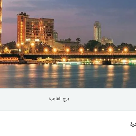
برج القاهرة
رة