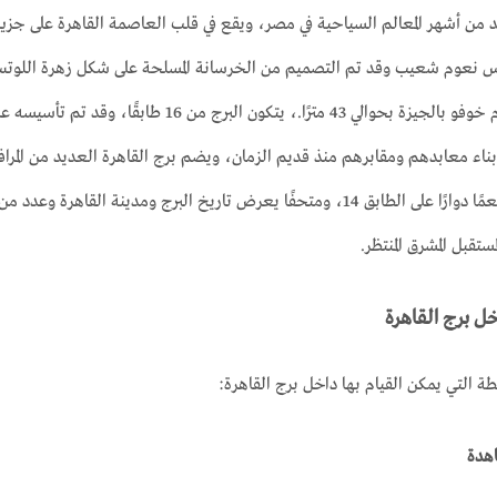
طوله يفوق طول هرم خوفو بالجيزة بحوالي 43 مترً
بناء معابدهم ومقابرهم منذ قديم الزمان، ويضم برج القاهرة العديد من المرافق،
مدينة القاهرة، ومطعمًا دوارًا على الطابق 14، ومتحفًا يعرض تاريخ البرج 
مستقبل المشرق المنتظر.
ل برج القاهرة
ة التي يمكن القيام بها داخل برج القاهرة:
اهدة