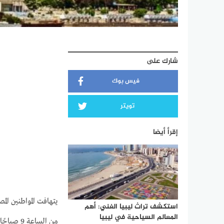
شارك على
فيس بوك
تويتر
إقرأ أيضا
يتهافت المواطنين الم
استكشف تراث ليبيا الغني: أهم
المعالم السياحية في ليبيا