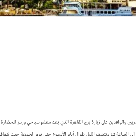
صريين والوافدين على زيارة برج القاهرة الذي يعد معلم سياحي ورمز للحضارة ال
من الساعة 9 صباحًا إلى الساعة 12 منتصف الليل طوال أيام الأسبوع حتى يوم الجم