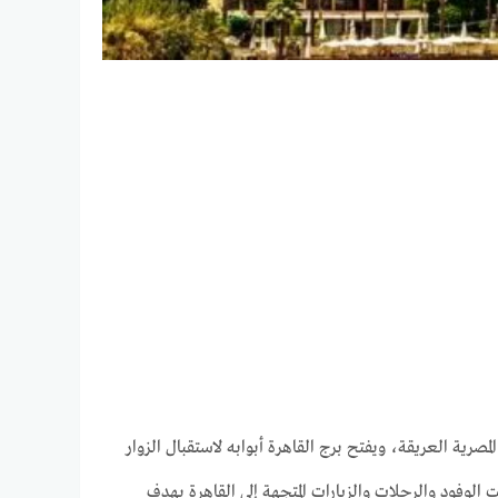
مصرية العريقة، ويفتح برج القاهرة أبوابه لاستقبال الزوار
عة حيث تتهافت الوفود والرحلات والزيارات المتجهة إلى القاهرة بهدف