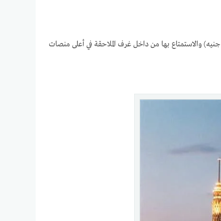
كن شراء تذاكر إضافية لاستخدام المنظار المحمول (بسعر 50 جنيه) أو التلسكوب (بسعر 10 جنيه) والاستمتاع بها من داخل غرف الملاحقة في أعلى منصات