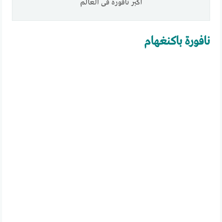
أكبر نافورة فى العالم
نافورة باكنغهام