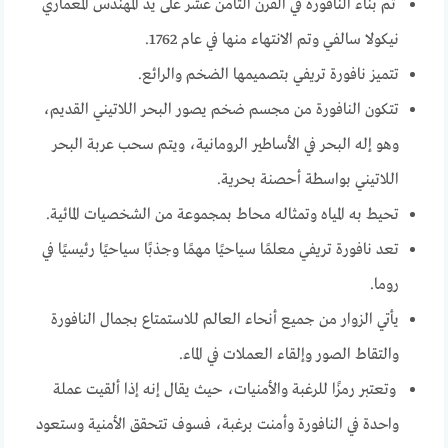
تم بناء النافورة في القرن الثامن عشر على يد المهندس المعماري
نيكولا سالفي وتم الانتهاء منها في عام 1762.
تتميز نافورة تريفي بتصميمها الضخم والرائع.
تتكون النافورة من مجسم ضخم يصور البحر اللاتيني القديم،
وهو إله البحر في الأساطير الرومانية، ويتم سحب عربة البحر
اللاتيني بواسطة أحصنة بحرية.
تحيط به المياه وتمثاله محاط بمجموعة من الشخصيات المائية.
تعد نافورة تريفي معلمًا سياحيًا مهمًا وجذبًا سياحيًا رئيسيًا في
روما.
يأتي الزوار من جميع أنحاء العالم للاستمتاع بجمال النافورة
والتقاط الصور وإلقاء العملات في الماء.
وتعتبر رمزًا للرغبة والأمنيات، حيث يقال إنه إذا ألقيت عملة
واحدة في النافورة وأمنت برغبة، فسوف تتحقق الأمنية وستعود