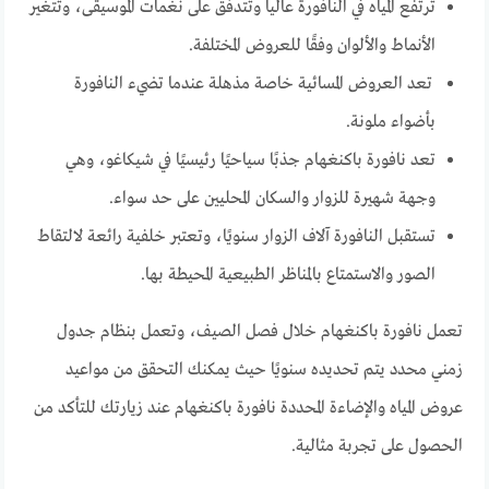
ترتفع المياه في النافورة عالياً وتتدفق على نغمات الموسيقى، وتتغير
الأنماط والألوان وفقًا للعروض المختلفة.
تعد العروض المسائية خاصة مذهلة عندما تضيء النافورة
بأضواء ملونة.
تعد نافورة باكنغهام جذبًا سياحيًا رئيسيًا في شيكاغو، وهي
وجهة شهيرة للزوار والسكان المحليين على حد سواء.
تستقبل النافورة آلاف الزوار سنويًا، وتعتبر خلفية رائعة لالتقاط
الصور والاستمتاع بالمناظر الطبيعية المحيطة بها.
تعمل نافورة باكنغهام خلال فصل الصيف، وتعمل بنظام جدول
زمني محدد يتم تحديده سنويًا حيث يمكنك التحقق من مواعيد
عروض المياه والإضاءة المحددة نافورة باكنغهام عند زيارتك للتأكد من
الحصول على تجربة مثالية.