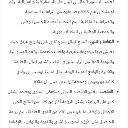
تعتمد الدستور الحالي في نيبال على الديمقراطية والفدرالية، وتم
اعتماده في عام 2015 بعد عقود من النزاعات السياسية
والصراعات الداخلية، يتم انتخاب أعضاء المجلس الوطني
والجمعية الوطنية في انتخابات دورية.
الثقافة والتنوع:
تتمتع نيبال بتنوع ثقافي غني وتاريخ عريق حيث
يعيش فيها مجموعات عرقية ولغات متعددة، وتعد الهندوسية
والبوذية الديانتين الرئيسيتين في البلاد، تشتهر نيبال بالمعابدة
والأديرة والمواقع الدينية المهمة، مثل مدينة لومبيني في وادي
كاتماندو وقومي ومحطة تيراب في جبال الهيمالايا.
الاقتصاد
: يعتبر الاقتصاد النيبالي منخفض المستوى ويعتمد بشكل
كبير على الزراعة، يشكل الزراعة أكثر من 25٪ من الناتج المحلي
الإجمالي وتوظف ما يقرب من 70٪ من القوى العاملة، يتم زراعة
المحاصيل مثل الأرز والحبوب والشاي والقهوة والتوابل، بالإضافة