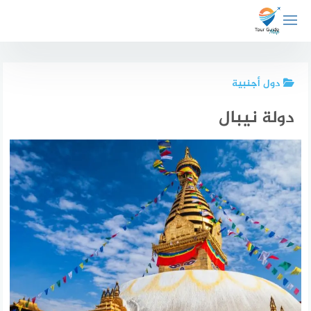
لتجاوز
لى
لمحتوى
دول أجنبية
دولة نيبال