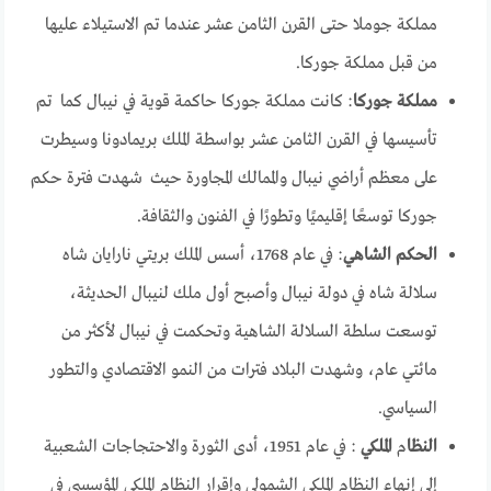
مملكة جوملا حتى القرن الثامن عشر عندما تم الاستيلاء عليها
من قبل مملكة جوركا.
مملكة جوركا
: كانت مملكة جوركا حاكمة قوية في نيبال كما تم
تأسيسها في القرن الثامن عشر بواسطة الملك بريمادونا وسيطرت
على معظم أراضي نيبال والممالك المجاورة حيث شهدت فترة حكم
جوركا توسعًا إقليميًا وتطورًا في الفنون والثقافة.
الحكم الشاهي
: في عام 1768، أسس الملك بريتي نارايان شاه
سلالة شاه في دولة نيبال وأصبح أول ملك لنيبال الحديثة،
توسعت سلطة السلالة الشاهية وتحكمت في نيبال لأكثر من
مائتي عام، وشهدت البلاد فترات من النمو الاقتصادي والتطور
السياسي.
النظا
م
الملكي
: في عام 1951، أدى الثورة والاحتجاجات الشعبية
إلى إنهاء النظام الملكي الشمولي وإقرار النظام الملكي المؤسسي في