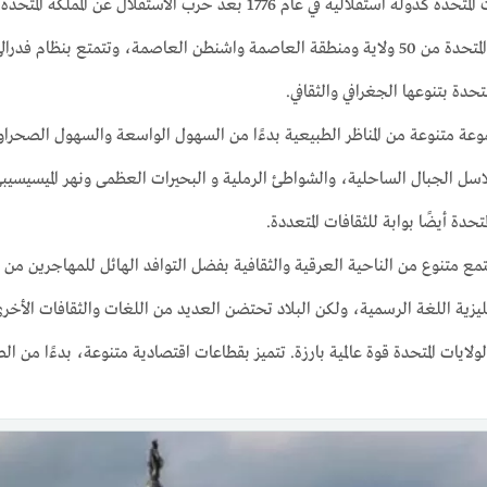
استقلالية في عام 1776 بعد حرب الاستقلال عن المملكة المتحدة.
ظام فدرالي يجمع بين السلطة المركزية والسلطات المحلية.
متحدة بتنوعها الجغرافي والثقافي.
عة متنوعة من المناظر الطبيعية بدءًا من السهول الواسعة والسهول الصحراوي
اسل الجبال الساحلية، والشواطئ الرملية و البحيرات العظمى ونهر الميسيسيب
متحدة أيضًا بوابة للثقافات المتعددة.
مع متنوع من الناحية العرقية والثقافية بفضل التوافد الهائل للمهاجرين من
ليزية اللغة الرسمية، ولكن البلاد تحتضن العديد من اللغات والثقافات الأخرى
لولايات المتحدة قوة عالمية بارزة. تتميز بقطاعات اقتصادية متنوعة، بدءًا من ال