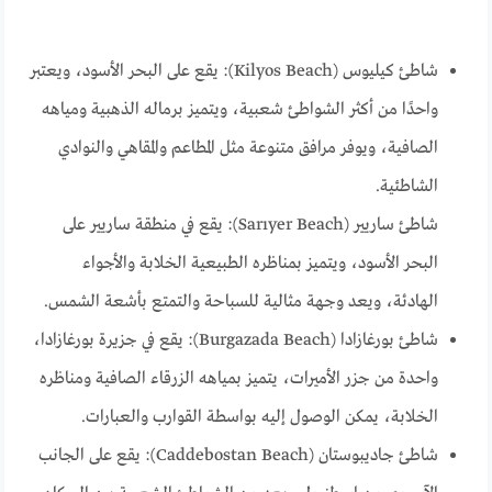
شاطئ كيليوس (Kilyos Beach): يقع على البحر الأسود، ويعتبر
واحدًا من أكثر الشواطئ شعبية، ويتميز برماله الذهبية ومياهه
الصافية، ويوفر مرافق متنوعة مثل المطاعم والمقاهي والنوادي
الشاطئية.
شاطئ ساريير (Sarıyer Beach): يقع في منطقة ساريير على
البحر الأسود، ويتميز بمناظره الطبيعية الخلابة والأجواء
الهادئة، ويعد وجهة مثالية للسباحة والتمتع بأشعة الشمس.
شاطئ بورغازادا (Burgazada Beach): يقع في جزيرة بورغازادا،
واحدة من جزر الأميرات، يتميز بمياهه الزرقاء الصافية ومناظره
الخلابة، يمكن الوصول إليه بواسطة القوارب والعبارات.
شاطئ جاديبوستان (Caddebostan Beach): يقع على الجانب