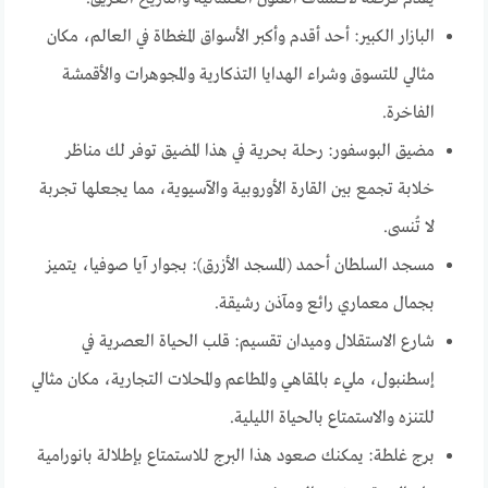
البازار الكبير: أحد أقدم وأكبر الأسواق المغطاة في العالم، مكان
مثالي للتسوق وشراء الهدايا التذكارية والمجوهرات والأقمشة
الفاخرة.
مضيق البوسفور: رحلة بحرية في هذا المضيق توفر لك مناظر
خلابة تجمع بين القارة الأوروبية والآسيوية، مما يجعلها تجربة
لا تُنسى.
مسجد السلطان أحمد (المسجد الأزرق): بجوار آيا صوفيا، يتميز
بجمال معماري رائع ومآذن رشيقة.
شارع الاستقلال وميدان تقسيم: قلب الحياة العصرية في
إسطنبول، مليء بالمقاهي والمطاعم والمحلات التجارية، مكان مثالي
للتنزه والاستمتاع بالحياة الليلية.
برج غلطة: يمكنك صعود هذا البرج للاستمتاع بإطلالة بانورامية