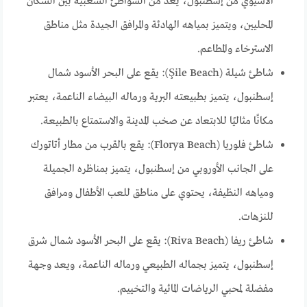
الآسيوي من إسطنبول، يعد من الشواطئ الشعبية بين السكان
المحليين، ويتميز بمياهه الهادئة والمرافق الجيدة مثل مناطق
الاسترخاء والمطاعم.
شاطئ شيلة (Şile Beach): يقع على البحر الأسود شمال
إسطنبول، يتميز بطبيعته البرية ورماله البيضاء الناعمة، يعتبر
مكانًا مثاليًا للابتعاد عن صخب المدينة والاستمتاع بالطبيعة.
شاطئ فلوريا (Florya Beach): يقع بالقرب من مطار أتاتورك
على الجانب الأوروبي من إسطنبول، يتميز بمناظره الجميلة
ومياهه النظيفة، يحتوي على مناطق للعب الأطفال ومرافق
للنزهات.
شاطئ ريفا (Riva Beach): يقع على البحر الأسود شمال شرق
إسطنبول، يتميز بجماله الطبيعي ورماله الناعمة، ويعد وجهة
مفضلة لمحبي الرياضات المائية والتخييم.