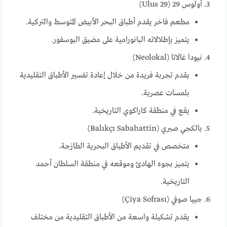
أولوس 29 (Ulus 29)
مطعم فاخر يقدم أطباق البحر الأبيض المتوسط والتركية.
يتميز بإطلالاته البانورامية على مضيق البوسفور.
نيودا غالاتا (Neolokal)
يقدم تجربة فريدة من خلال إعادة تفسير الأطباق التقليدية
بلمسات عصرية.
يقع في منطقة كاراكوي التاريخية.
بالكجي صبري (Balıkçı Sabahattin)
متخصص في تقديم الأطباق البحرية الطازجة.
يتميز بجوه الهادئ وموقعه في منطقة السلطان أحمد
التاريخية.
جييا صوفي (Çiya Sofrası)
يقدم تشكيلة واسعة من الأطباق التقليدية من مختلف