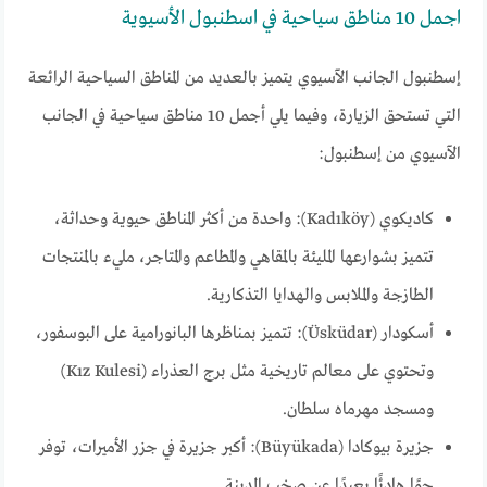
اجمل 10 مناطق سياحية في اسطنبول الأسيوية
إسطنبول الجانب الآسيوي يتميز بالعديد من المناطق السياحية الرائعة
التي تستحق الزيارة، وفيما يلي أجمل 10 مناطق سياحية في الجانب
الآسيوي من إسطنبول:
كاديكوي (Kadıköy): واحدة من أكثر المناطق حيوية وحداثة،
تتميز بشوارعها المليئة بالمقاهي والمطاعم والمتاجر، مليء بالمنتجات
الطازجة والملابس والهدايا التذكارية.
أسكودار (Üsküdar): تتميز بمناظرها البانورامية على البوسفور،
وتحتوي على معالم تاريخية مثل برج العذراء (Kız Kulesi)
ومسجد مهرماه سلطان.
جزيرة بيوكادا (Büyükada): أكبر جزيرة في جزر الأميرات، توفر
جوًا هادئًا بعيدًا عن صخب المدينة.