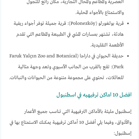
العصرية والمطاعم والمحال التجارية، مكان رائع للتجول
والاستمتاع بالأجواء المحلية.
قرية بولغورلو (Polonezköy): قرية جميلة توفر أجواء ريفية
هادئة، تشتهر بمسارات المشي في الطبيعة والمطاعم التي تقدم
الأطعمة التقليدية.
حديقة الحيوان في داراجا (Faruk Yalçın Zoo and Botanical
Park): تقع بالقرب من الجانب الآسيوي وتعد وجهة مثالية
للعائلات، تحتوي على مجموعة متنوعة من الحيوانات والنباتات.
افضل 10 اماكن ترفيهيه في اسطنبول
إسطنبول مليئة بالأماكن الترفيهية التي تناسب جميع الأعمار
والأذواق، وفيما يلي أفضل 10 أماكن ترفيهية يمكنك الاستمتاع بها في
إسطنبول: