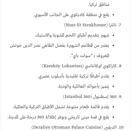
مناطق تركيا.
يقع في منطقة كاديكوي على الجانب الآسيوي.
نانترا (Nusr-Et Steakhouse)
شهير بتقديم أطباق اللحم المشوية والاستيك.
يعتبر من المطاعم الشهيرة بفضل الطاهي نصر الدين جوتش
المعروف بـ “سولت باي”.
كاراكوي لوكانتاسي (Karaköy Lokantası)
يقدم أطباقًا تركية تقليدية بأسلوب عصري.
يتميز بأجوائه العائلية والودية.
360 إسطنبول (360 Istanbul)
يقدم قائمة طعام متنوعة تشمل الأطباق التركية والعالمية.
يقع في قمة مبنى تاريخي ويوفر إطلالة 360 درجة على المدينة.
الديفين (Deraliye Ottoman Palace Cuisine)