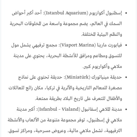
إسطنبول أكواريوم (Istanbul Aquarium): أحد أكبر أحواض
السمك في العالم، يضم مجموعة واسعة من المخلوقات البحرية
والنظم البيئية المختلفة.
فيابورت مارينا (Viaport Marina): مجمع ترفيهي يشمل مول
للتسوق ومطاعم ومرافق للأنشطة البحرية، يحتوي على مدينة
ملاهي وأكواريوم كبير.
حديقة مينياتورك (Miniatürk): حديقة تحتوي على نماذج
مصغرة للمعالم التاريخية والأثرية في تركيا، مكان رائع للعائلات
والأطفال للتعرف على تاريخ البلاد بطريقة ممتعة.
مدينة الملاهي إسفانبول (Isfanbul – Vialand): أكبر مدينة
ملاهي في إسطنبول، توفر مجموعة متنوعة من الألعاب والأنشطة
الترفيهية، تشمل ملاهي مائية، وعروض مسرحية، ومراكز تسوق.