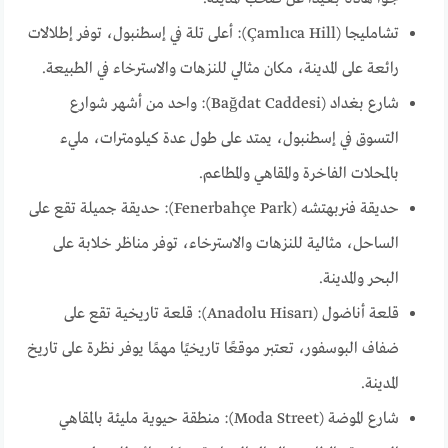
تشامليجا (Çamlıca Hill): أعلى تلة في إسطنبول، توفر إطلالات
رائعة على المدينة، مكان مثالي للنزهات والاسترخاء في الطبيعة.
شارع بغداد (Bağdat Caddesi): واحد من أشهر شوارع
التسوق في إسطنبول، يمتد على طول عدة كيلومترات، مليء
بالمحلات الفاخرة والمقاهي والمطاعم.
حديقة فنربهتشه (Fenerbahçe Park): حديقة جميلة تقع على
الساحل، مثالية للنزهات والاسترخاء، توفر مناظر خلابة على
البحر والمدينة.
قلعة أناضول (Anadolu Hisarı): قلعة تاريخية تقع على
ضفاف البوسفور، تعتبر موقعًا تاريخيًا مهمًا يوفر نظرة على تاريخ
المدينة.
شارع الموضة (Moda Street): منطقة حيوية مليئة بالمقاهي