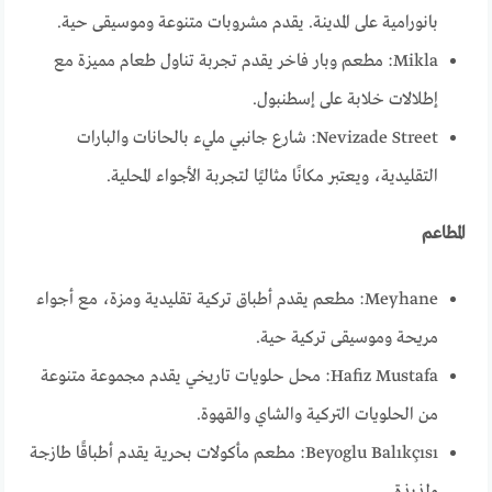
بانورامية على المدينة. يقدم مشروبات متنوعة وموسيقى حية.
Mikla: مطعم وبار فاخر يقدم تجربة تناول طعام مميزة مع
إطلالات خلابة على إسطنبول.
Nevizade Street: شارع جانبي مليء بالحانات والبارات
التقليدية، ويعتبر مكانًا مثاليًا لتجربة الأجواء المحلية.
المطاعم
Meyhane: مطعم يقدم أطباق تركية تقليدية ومزة، مع أجواء
مريحة وموسيقى تركية حية.
Hafiz Mustafa: محل حلويات تاريخي يقدم مجموعة متنوعة
من الحلويات التركية والشاي والقهوة.
Beyoglu Balıkçısı: مطعم مأكولات بحرية يقدم أطباقًا طازجة