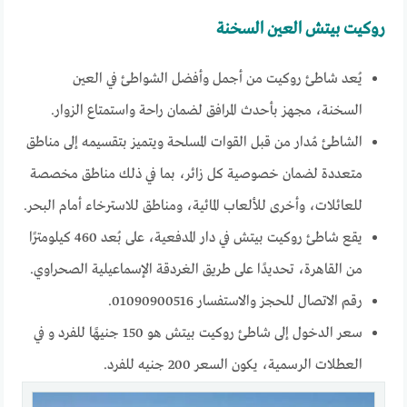
روكيت بيتش العين السخنة
يُعد شاطئ روكيت من أجمل وأفضل الشواطئ في العين
السخنة، مجهز بأحدث المرافق لضمان راحة واستمتاع الزوار.
الشاطئ مُدار من قبل القوات المسلحة ويتميز بتقسيمه إلى مناطق
متعددة لضمان خصوصية كل زائر، بما في ذلك مناطق مخصصة
للعائلات، وأخرى للألعاب المائية، ومناطق للاسترخاء أمام البحر.
يقع شاطئ روكيت بيتش في دار المدفعية، على بُعد 460 كيلومترًا
من القاهرة، تحديدًا على طريق الغردقة الإسماعيلية الصحراوي.
رقم الاتصال للحجز والاستفسار 01090900516.
سعر الدخول إلى شاطئ روكيت بيتش هو 150 جنيهًا للفرد و في
العطلات الرسمية، يكون السعر 200 جنيه للفرد.