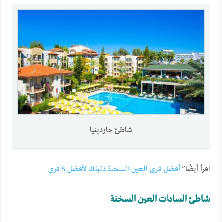
شاطئ جاردينيا
اقرأ أيضًا”
أفضل قرى العين السخنة دليلك لأفضل 5 قرى
شاطئ السادات العين السخنة