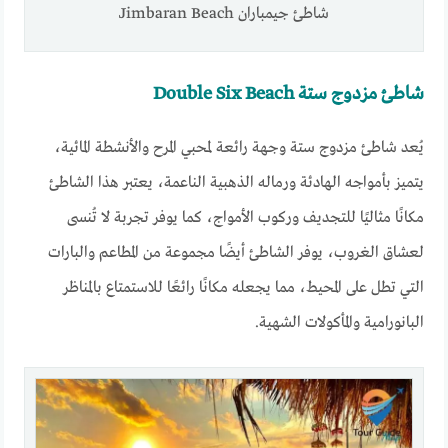
شاطئ جيمباران‏ Jimbaran Beach
شاطئ مزدوج ستة Double Six Beach
يُعد شاطئ مزدوج ستة وجهة رائعة لمحبي المرح والأنشطة المائية،
يتميز بأمواجه الهادئة ورماله الذهبية الناعمة، يعتبر هذا الشاطئ
مكانًا مثاليًا للتجديف وركوب الأمواج، كما يوفر تجربة لا تُنسى
لعشاق الغروب، يوفر الشاطئ أيضًا مجموعة من المطاعم والبارات
التي تطل على المحيط، مما يجعله مكانًا رائعًا للاستمتاع بالمناظر
البانورامية والمأكولات الشهية.