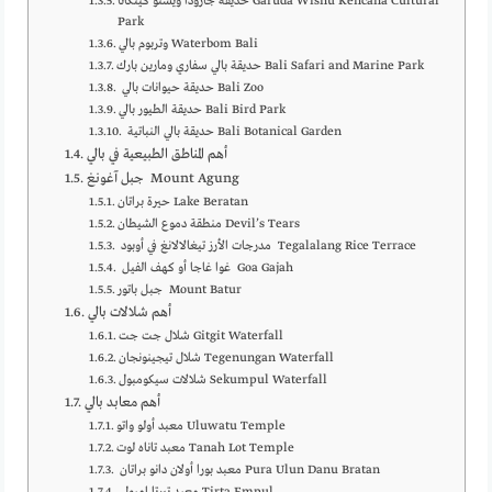
حديقة جارودا ويسنو كينكانا Garuda Wisnu Kencana Cultural
Park
وتربوم بالي Waterbom Bali
حديقة بالي سفاري ومارين بارك Bali Safari and Marine Park
حديقة حيوانات بالي Bali Zoo
حديقة الطيور بالي Bali Bird Park
حديقة بالي النباتية Bali Botanical Garden
أهم المناطق الطبيعية في بالي
جبل آغونغ Mount Agung
حيرة براتان Lake Beratan
منطقة دموع الشيطان Devil’s Tears
مدرجات الأرز تيغالالانغ في أوبود Tegalalang Rice Terrace
غوا غاجا أو كهف الفيل Goa Gajah
جبل باتور Mount Batur
أهم شلالات بالي
شلال جت جت Gitgit Waterfall
شلال تيجينونجان Tegenungan Waterfall
شلالات سيكومبول Sekumpul Waterfall
أهم معابد بالي
معبد أولو واتو Uluwatu Temple
معبد تاناه لوت Tanah Lot Temple
معبد بورا أولان دانو براتان Pura Ulun Danu Bratan
معبد تيرتا امبول Tirta Empul