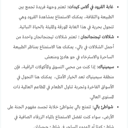
غابة القرود في ألاس كيدات:
تعتبر وجهة فريدة تجمع بين
الطبيعة والثقافة، يمكنك الاستمتاع بمشاهدة القرود وهي
تتجول بحرية في هذا الغابة المورقة والمليئة بالحياة النباتية.
شلالات تيجنجانجان :
تعتبر شلالات تيجنجانجان واحدة من
أجمل الشلالات في بالي، يمكنك هنا الاستمتاع بمناظر الطبيعة
الساحرة والاسترخاء في جو هادئ ومنعش.
سيمينياك:
إذا كنت من محبي التسوق والمأكولات الراقية، فإن
منطقة سيمينياك تعد الخيار الأمثل، يمكنك هنا التجول في
الأسواق الفاخرة وتجربة تناول الطعام في المطاعم العالمية ذات
المستوى العالي.
شواطئ بالي:
تتمتع بالي بشواطئ خلابة تجسد مفهوم الجنة على
الأرض، سواء كنت تفضل الاستمتاع بالمياه الزرقاء الصافية في
شاطئ كوتا أو الهدوء الساحر في شاطئ جيمباران.