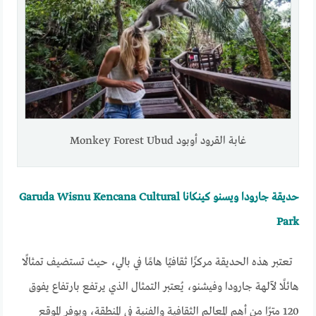
غابة القرود أوبود Monkey Forest Ubud
حديقة جارودا ويسنو كينكانا Garuda Wisnu Kencana Cultural
Park
تعتبر هذه الحديقة مركزًا ثقافيًا هامًا في بالي، حيث تستضيف تمثالًا
هائلًا لآلهة جارودا وفيشنو، يُعتبر التمثال الذي يرتفع بارتفاع يفوق
120 مترًا من أهم المعالم الثقافية والفنية في المنطقة، ويوفر الموقع